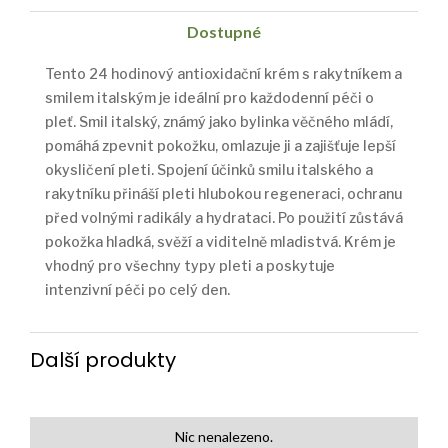
Dostupné
Tento 24 hodinový antioxidační krém s rakytníkem a
smilem italským je ideální pro každodenní péči o
pleť. Smil italský, známý jako bylinka věčného mládí,
pomáhá zpevnit pokožku, omlazuje ji a zajišťuje lepší
okysličení pleti. Spojení účinků smilu italského a
rakytníku přináší pleti hlubokou regeneraci, ochranu
před volnými radikály a hydrataci. Po použití zůstává
pokožka hladká, svěží a viditelně mladistvá. Krém je
vhodný pro všechny typy pleti a poskytuje
intenzivní péči po celý den.
Další produkty
Nic nenalezeno.