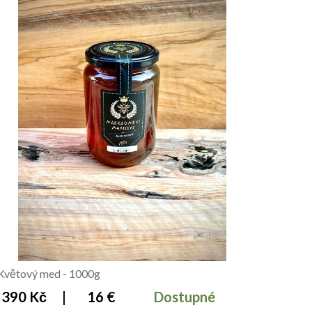
Květový med - 1000g
390 Kč
|
16 €
Dostupné