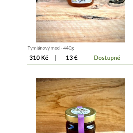
Tymiánový med - 440g
310 Kč
|
13 €
Dostupné