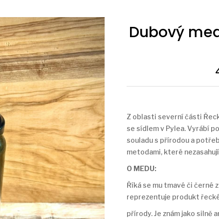
Dubový med 
Z oblasti severní části Řec
se sídlem v Pylea. Vyrábí p
souladu s přírodou a potře
metodami, které nezasahují
O MEDU:
Říká se mu tmavé či černé zl
reprezentuje produkt řeck
přírody. Je znám jako silně 