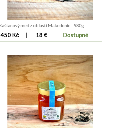
Kaštanový med z oblasti Makedonie - 980g
450 Kč
|
18 €
Dostupné