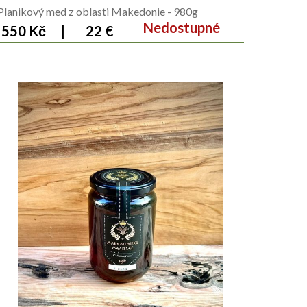
Planikový med z oblasti Makedonie - 980g
Nedostupné
550 Kč
|
22 €