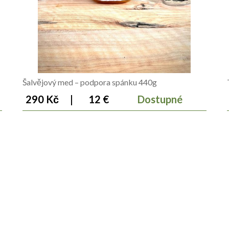
Šalvějový med – podpora spánku 440g
290 Kč
|
12 €
Dostupné