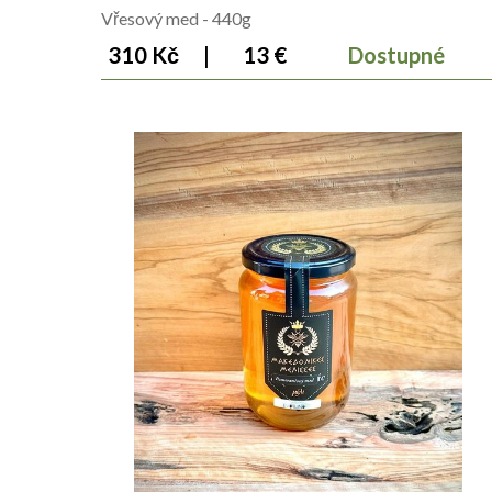
Vřesový med - 440g
310 Kč
|
13 €
Dostupné