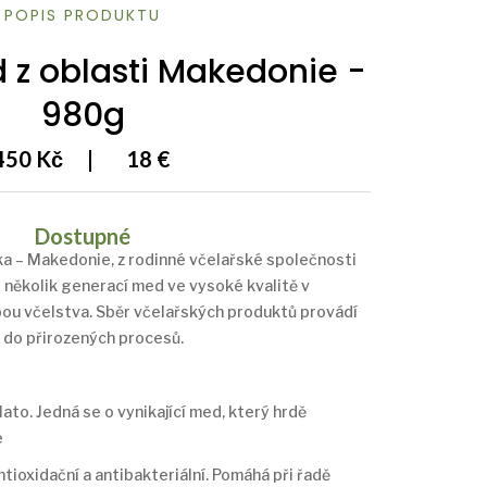
POPIS PRODUKTU
z oblasti Makedonie -
980g
450 Kč
|
18 €
Dostupné
ka – Makedonie, z rodinné včelařské společnosti
o několik generací med ve vysoké kvalitě v
bou včelstva. Sběr včelařských produktů provádí
 do přirozených procesů.
ato. Jedná se o vynikající med, který hrdě
é
antioxidační a antibakteriální. Pomáhá při řadě