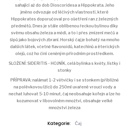
sahající až do dob Dioscoridesa a Hippokrata. Jeho
jméno odvozuje od léčivých vlastností, které
Hippokrates doporučoval pro ošetření ran z železných
předmětů. Dnes je stále oblíbenou řeckou bylinou díky
svému obsahu železa a mědi, a to i přes zmizení mečů a
šípů jako bojových zbraní. Horský čaj je bohatý na mnoho
dalších látek, včetně flavonoidů, katechinů a éterických
olejů, což ho činí ceněným přírodním prostředkem.
SLOŽENÍ: SIDERITIS - HOJNÍK, celá bylinka s květy, lístky i
stonky
PŘÍPRAVA: nalámat 1-2 větvičky i se stonkem (přibližně
na polévkovou lžíci) do 250ml uvařené vroucí vody a
nechat luhovat 5-10 minut, čaj neobsahuje kofejn a lze ho
kozumovat v libovolném množtví, obsahuje velké
množství železa
Kategorie:
Čaj