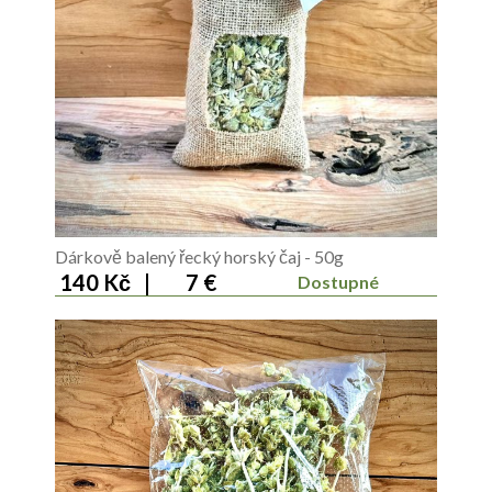
Dárkově balený řecký horský čaj - 50g
140 Kč
|
7 €
Dostupné