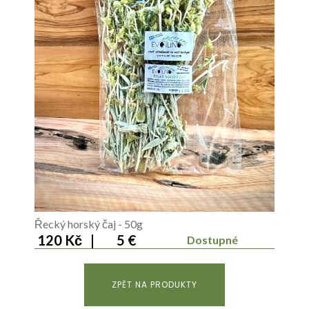
Řecký horský čaj - 50g
120 Kč
|
5 €
Dostupné
ZPĚT NA PRODUKTY